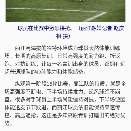
球员在比赛中激烈拼抢。（丽江融媒记者 赵庆
祖 摄）
丽江高海拔的独特环境成为球员天然体能训练
场。长期的高原集训、日常高强度的耐力跑、折返
跑、对抗训练，让每一名青训出身的球员，都拥有远
超普通球队的心肺能力和体能储备。
纵观第一阶段15轮比赛，丽江队的特质，就是全
场高强度不断电、下半场持续发力、逆风球绝不崩
盘。很多对手球员上半场尚能僵持对抗，下半场便因
体能透支节节败退，而丽江球员依旧能保持高速传
控、高压逼抢，这正是多年高原青训打磨出的绝对优
势。